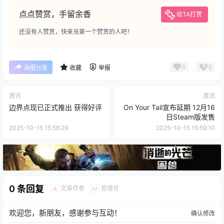
点点赞赏，手留余香
给TA打赏
还没有人赞赏，快来当第一个赞赏的人吧！
0
0
海报分享
收藏
举报
资讯
资讯
边界点现已正式推出 获得好评
On Your Tail宣布延期 12月16
日Steam版发售
2025-10-15 15:58:29
2025-10-15 15:59:10
0 条回复
文章作者
管理员
A
M
欢迎您，新朋友，感谢参与互动！
确认修改