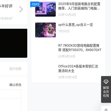
2025年9月组装电脑主机配置
TOP3
多半好评
推荐，入门到高端热门电脑配
置方案
25年10月4日
15:45:47
sp什么意思_sp含义一览
1月30日
R7 7800X3D游戏电脑配置推
荐 搭配RTX5070、RX9070XT
25年9月16日
Office2024各版本密钥汇总
提示标题
激活码大全
25年10月16日
确认修改
解锁
会员
权限