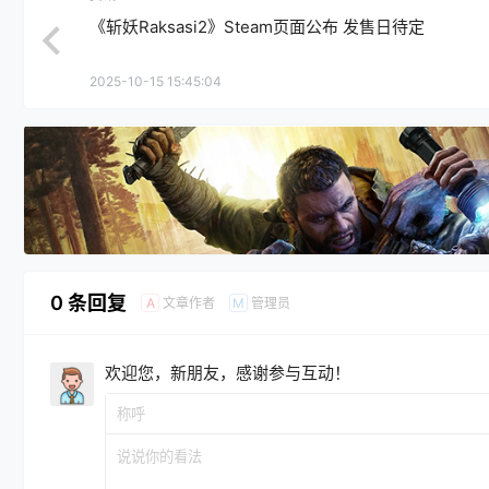
《斩妖Raksasi2》Steam页面公布 发售日待定
2025-10-15 15:45:04
0 条回复
文章作者
管理员
A
M
欢迎您，新朋友，感谢参与互动！