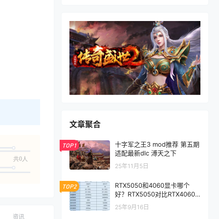
文章聚合
十字军之王3 mod推荐 第五期
TOP1
适配最新dlc 溥天之下
共0人
25年11月5日
RTX5050和4060显卡哪个
TOP2
好？RTX5050对比RTX4060/
5060性能评测
25年9月16日
资讯