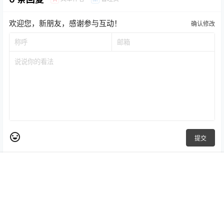
欢迎您，新朋友，感谢参与互动！
确认修改
提交
首页
专题
认证
搜索
菜单
我的
暂无讨论，说说你的看法吧
Copyright © 2026
yoomoo.com.cn 版权所有
冀ICP备2025128359号