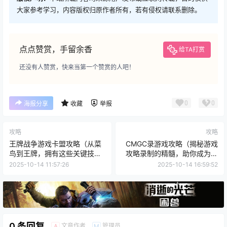
大家参考学习，内容版权归原作者所有，若有侵权请联系删除。
点点赞赏，手留余香
给TA打赏
还没有人赞赏，快来当第一个赞赏的人吧！
0
0
海报分享
收藏
举报
攻略
攻略
王牌战争游戏卡盟攻略（从菜
CMGC录游戏攻略（揭秘游戏
鸟到王牌，拥有这些关键技
攻略录制的精髓，助你成为顶
巧，成为顶级指挥官！）
级玩家）
2025-10-14 11:57:26
2025-10-14 16:59:52
0 条回复
文章作者
管理员
A
M