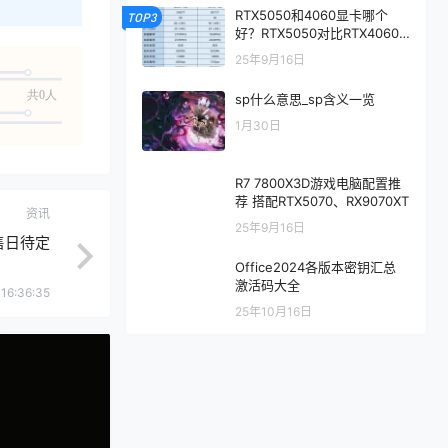
RTX5050和4060显卡哪个
TOP3
好？RTX5050对比RTX4060/
5060性能评测
25年9月16日
共0人
sp什么意思_sp含义一览
1月30日
R7 7800X3D游戏电脑配置推
荐 搭配RTX5070、RX9070XT
资讯
25年9月16日
发售日待定
Office2024各版本密钥汇总
激活码大全
16:36:35
25年10月16日