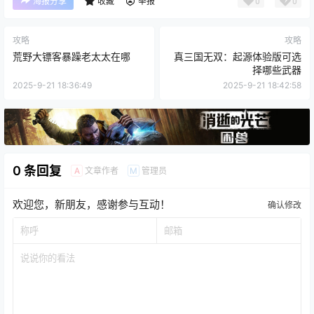
0
0
海报分享
收藏
举报
攻略
攻略
荒野大镖客暴躁老太太在哪
真三国无双：起源体验版可选
择哪些武器
2025-9-21 18:36:49
2025-9-21 18:42:58
0 条回复
文章作者
管理员
A
M
欢迎您，新朋友，感谢参与互动！
确认修改