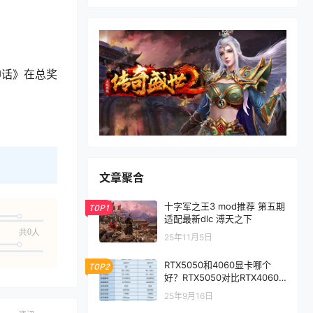
神话》在总奖
文章聚合
十字军之王3 mod推荐 第五期
TOP1
适配最新dlc 溥天之下
共0人
25年11月5日
RTX5050和4060显卡哪个
TOP2
好？RTX5050对比RTX4060/
5060性能评测
25年9月16日