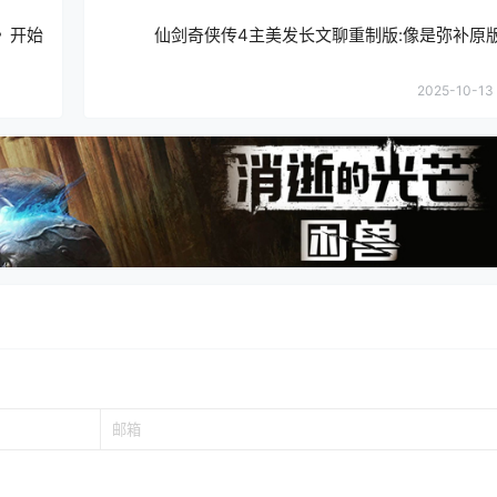
》开始
仙剑奇侠传4主美发长文聊重制版:像是弥补原
2025-10-13 