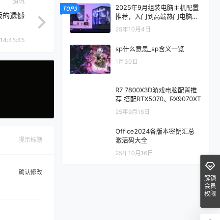
资讯
2025年9月组装电脑主机配置
TOP3
版的遗憾
推荐，入门到高端热门电脑配
置方案
25年10月4日
14:45:45
sp什么意思_sp含义一览
1月30日
R7 7800X3D游戏电脑配置推
荐 搭配RTX5070、RX9070XT
25年9月16日
Office2024各版本密钥汇总
激活码大全
提示标题
25年10月16日
确认修改
解锁
会员
权限