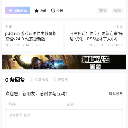
0
0
海报分享
收藏
举报
资讯
资讯
pdd ns2游戏及硬件史低价格
《黑神话：悟空》更新迎来“底
整理v24.0 动态更新版
层”优化，PS5版补丁大小引热
议
2025-10-12 14:53:29
2025-10-13 12:10:17
0 条回复
文章作者
管理员
A
M
欢迎您，新朋友，感谢参与互动！
确认修改