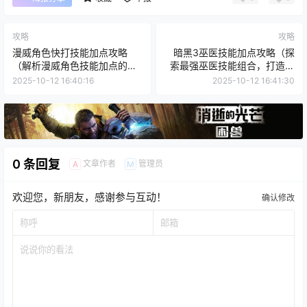
攻略
攻略
漫威角色快打技能加点攻略
暗黑3巫医技能加点攻略（探
（解析漫威角色技能加点的策
索最强巫医技能组合，打造无
略与技巧）
敌输出）
2025-10-12 16:40:16
2025-10-12 16:41:30
0 条回复
文章作者
管理员
A
M
欢迎您，新朋友，感谢参与互动！
确认修改