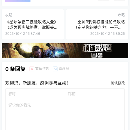
攻略
攻略
《星际争霸二技能攻略大全》
巫师3刺骨狼技能加点攻略
（成为顶尖战略家，掌握关键
（定制你的狼之力！—巫师3
技能）
技能树详解及加点策略）
2025-10-12 16:37:46
2025-10-12 16:39:25
0 条回复
文章作者
管理员
A
M
欢迎您，新朋友，感谢参与互动！
确认修改