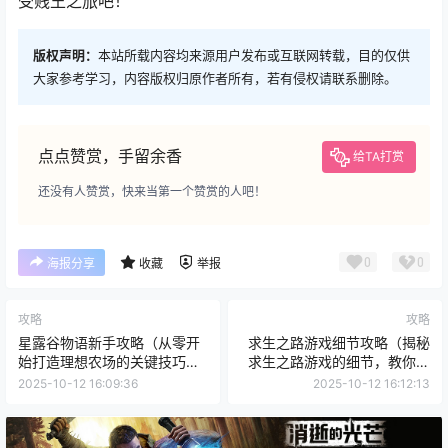
受贱王之旅吧！
版权声明：
本站所载内容均来源用户发布或互联网转载，目的仅供
大家参考学习，内容版权归原作者所有，若有侵权请联系删除。
点点赞赏，手留余香
给TA打赏
还没有人赞赏，快来当第一个赞赏的人吧！
0
0
海报分享
收藏
举报
攻略
攻略
星露谷物语新手攻略（从零开
求生之路游戏细节攻略（揭秘
始打造理想农场的关键技巧与
求生之路游戏的细节，教你成
秘籍）
为顶级求生者）
2025-10-12 16:09:36
2025-10-12 16:12:13