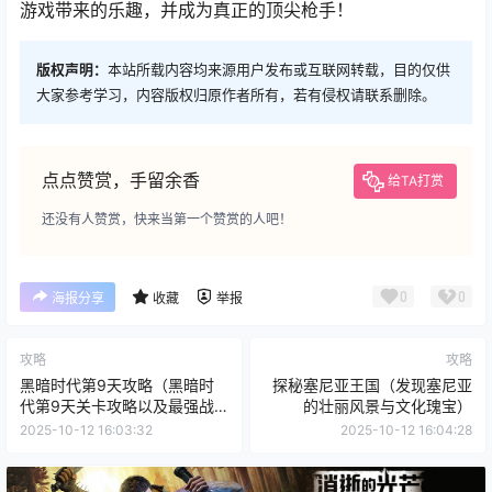
游戏带来的乐趣，并成为真正的顶尖枪手！
版权声明：
本站所载内容均来源用户发布或互联网转载，目的仅供
大家参考学习，内容版权归原作者所有，若有侵权请联系删除。
点点赞赏，手留余香
给TA打赏
还没有人赞赏，快来当第一个赞赏的人吧！
0
0
海报分享
收藏
举报
攻略
攻略
黑暗时代第9天攻略（黑暗时
探秘塞尼亚王国（发现塞尼亚
代第9天关卡攻略以及最强战
的壮丽风景与文化瑰宝）
队的组建技巧）
2025-10-12 16:03:32
2025-10-12 16:04:28