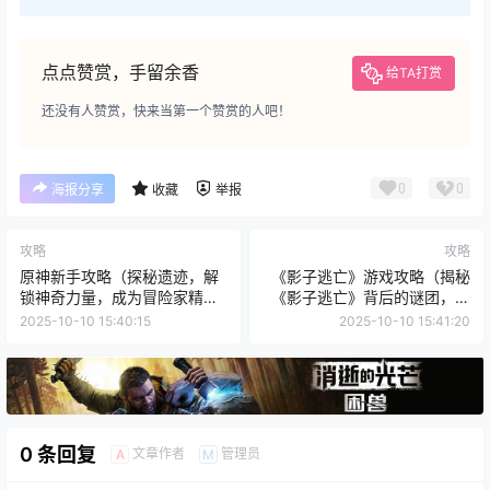
点点赞赏，手留余香
给TA打赏
还没有人赞赏，快来当第一个赞赏的人吧！
0
0
海报分享
收藏
举报
攻略
攻略
原神新手攻略（探秘遗迹，解
《影子逃亡》游戏攻略（揭秘
锁神奇力量，成为冒险家精
《影子逃亡》背后的谜团，让
英！）
你成为逃亡大师！）
2025-10-10 15:40:15
2025-10-10 15:41:20
0 条回复
文章作者
管理员
A
M