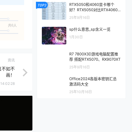
RTX5050和4060显卡哪个
TOP3
好？RTX5050对比RTX4060/
5060性能评测
25年9月16日
共0人
sp什么意思_sp含义一览
1月30日
R7 7800X3D游戏电脑配置推
荐 搭配RTX5070、RX9070XT
资讯
25年9月16日
丑不如不
画！
Office2024各版本密钥汇总
14:02:28
激活码大全
25年10月16日