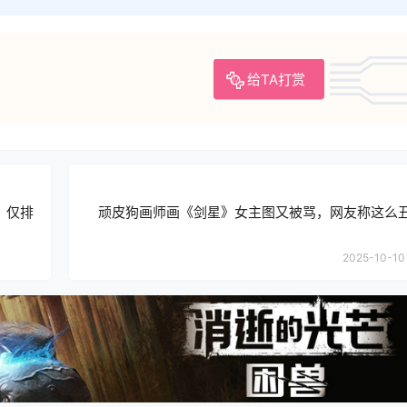
给TA打赏
》仅排
顽皮狗画师画《剑星》女主图又被骂，网友称这么
2025-10-10 