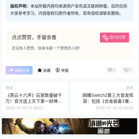
版权声明：
本站所载内容均来源用户发布或互联网转载，目的仅供
大家参考学习，内容版权归原作者所有，若有侵权请联系删除。
点点赞赏，手留余香
给TA打赏
还没有人赞赏，快来当第一个赞赏的人吧！
0
0
海报分享
收藏
举报
资讯
资讯
《燕云十六声》玩家数量破千
网曝Switch2第三方首发阵
万！官方送上天下第一财神祝
容：包括《合金装备3重制
福！
版》《AC幻景》等知名大作
2025-10-10 13:28:02
2025-10-10 13:29:03