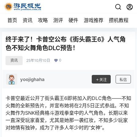
首页
资讯
攻略
测评
硬件
游戏推荐
攒机教程
终于来了！卡普空公布《街头霸王6》人气角
色不知火舞角色DLC预告！
0
资讯
25年10月10日
yoojighaha
关注
私信
卡普空最近公开了街头霸王6即将加入的DLC角色——不知
火舞的全新预告片，并宣布她将在2月5日正式参战。不知
火舞作为SNK经典格斗游戏拳皇中的人气角色，长期以来
一直深受玩家喜爱，尤其是她那一袭红妆，不知多少玩家
对她情有独钟，成为了许多人年少时的“女神”。