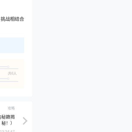
与挑战相结合
共0人
攻略
的秘籍揭
秘！）
13:24:47