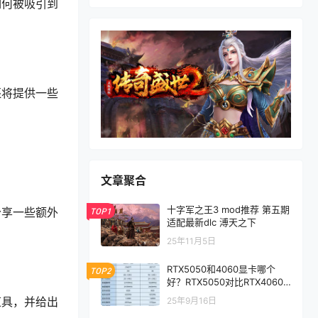
如何被吸引到
还将提供一些
文章聚合
十字军之王3 mod推荐 第五期
分享一些额外
TOP1
适配最新dlc 溥天之下
25年11月5日
RTX5050和4060显卡哪个
TOP2
好？RTX5050对比RTX4060/
5060性能评测
道具，并给出
25年9月16日