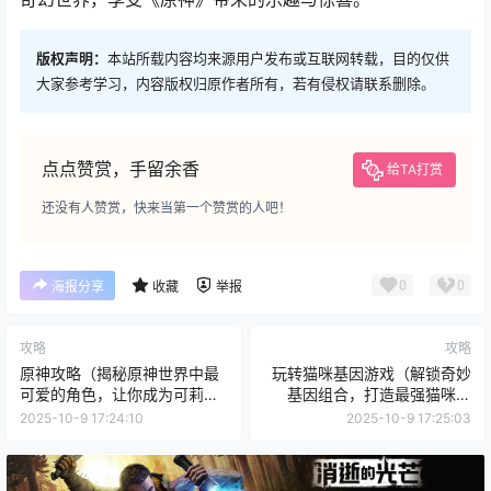
版权声明：
本站所载内容均来源用户发布或互联网转载，目的仅供
大家参考学习，内容版权归原作者所有，若有侵权请联系删除。
点点赞赏，手留余香
给TA打赏
还没有人赞赏，快来当第一个赞赏的人吧！
0
0
海报分享
收藏
举报
攻略
攻略
原神攻略（揭秘原神世界中最
玩转猫咪基因游戏（解锁奇妙
可爱的角色，让你成为可莉专
基因组合，打造最强猫咪团
家！）
队！）
2025-10-9 17:24:10
2025-10-9 17:25:03