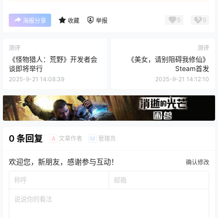
0
0
海报分享
收藏
举报
测评
测评
《怪物猎人：荒野》开发者会
《美女，请别阻碍我修仙》
谈即将举行
Steam首发
2025-9-21 14:08:39
2025-9-21 14:12:10
0 条回复
文章作者
管理员
A
M
欢迎您，新朋友，感谢参与互动！
确认修改