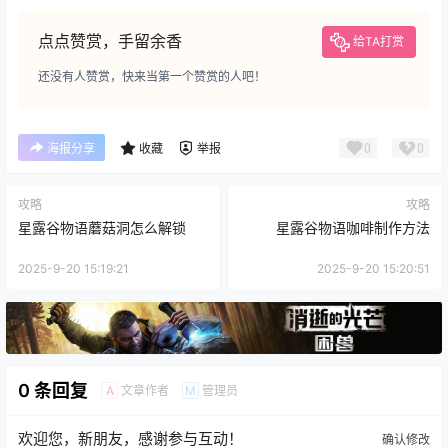
点点赞赏，手留余香
给TA打赏
还没有人赞赏，快来当第一个赞赏的人吧！
0
0
海报分享
收藏
举报
攻略
攻略
星露谷物语蘑菇洞怎么解锁
星露谷物语咖啡制作方法
2025-9-20 15:19:21
2025-9-20 15:20:51
0 条回复
文章作者
管理员
A
M
欢迎您，新朋友，感谢参与互动！
确认修改