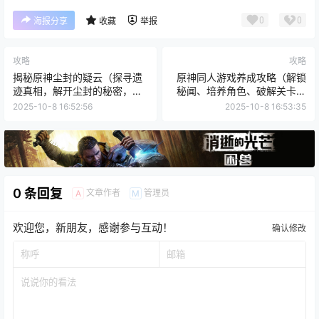
0
0
海报分享
收藏
举报
攻略
攻略
揭秘原神尘封的疑云（探寻遗
原神同人游戏养成攻略（解锁
迹真相，解开尘封的秘密，原
秘闻、培养角色、破解关卡，
神尘封攻略）
让你成为原神世界的主宰！）
2025-10-8 16:52:56
2025-10-8 16:53:35
0 条回复
文章作者
管理员
A
M
欢迎您，新朋友，感谢参与互动！
确认修改