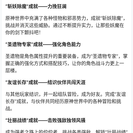
“斩妖除魔”成就——力挽狂澜
原神世界中充满了各种怪物和邪恶势力，成就”斩妖除魔”，
挑战并消灭这些威胁。通过不断提升实力，让那些妖魔在
你的剑下颤抖吧！
“圣遗物专家”成就——强化角色能力
圣遗物是角色属性提升的重要装备，成为”圣遗物专家”，掌
握正确的强化方式和搭配技巧，让你的角色战斗力更上一
层楼。
“友谊长存”成就——结识伙伴共闯天涯
与其他玩家结识，并一起组队冒险，成为好友。完成”友谊
长存”成就，与伙伴共同经历原神世界中的各种冒险和挑
战。
“壮丽战绩”成就——击败强敌独领风骚
成为强者之路上的佼佼者，挑战各类强敌，解锁”壮丽战绩”