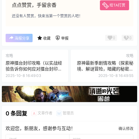
点点赞赏，手留余香
给TA打赏
还没有人赞赏，快来当第一个赞赏的人吧！
0
0
海报分享
收藏
举报
攻略
攻略
原神擂台封印攻略（以实战经
原神最新季剧情攻略（探索秘
验告诉你如何应对擂台封印，
境、解谜冒险，暗藏的秘密将
让你在战斗中立于不败之地）
会揭开！）
2025-10-8 16:49:03
2025-10-8 16:49:55
0 条回复
文章作者
管理员
A
M
欢迎您，新朋友，感谢参与互动！
确认修改