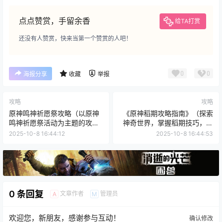
点点赞赏，手留余香
给TA打赏
还没有人赞赏，快来当第一个赞赏的人吧！
0
0
海报分享
收藏
举报
攻略
攻略
原神鸣神祈愿祭攻略（以原神
《原神稻期攻略指南》（探索
鸣神祈愿祭活动为主题的攻略
神奇世界，掌握稻期技巧，成
指南，帮助玩家获得丰厚奖
为稻草人专家！）
2025-10-8 16:44:12
2025-10-8 16:44:53
励。）
0 条回复
文章作者
管理员
A
M
欢迎您，新朋友，感谢参与互动！
确认修改