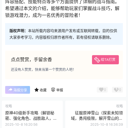
阵容搭配、技能特点等多个方面提供了详细的战斗指南。
希望通过本文的介绍，能够帮助玩家们掌握战斗技巧，解
锁游戏潜力，成为一名优秀的冒险者！
版权声明：
本站所载内容均来源用户发布或互联网转载，目的仅供
大家参考学习，内容版权归原作者所有，若有侵权请联系删除。
点点赞赏，手留余香
给TA打赏
还没有人赞赏，快来当第一个赞赏的人吧！
0
0
海报分享
收藏
举报
攻略
攻略
原神40级新手攻略（解锁秘
征服原神雪山（探索未知领
密、强化角色、战胜敌人，打
域，勇闯极限，解开雪山的谜
造属于你的传奇）
题！）
2025-10-8 16:20:56
2025-10-8 16:36:39