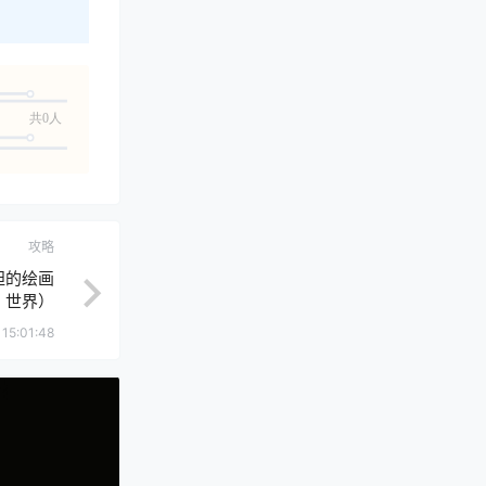
共0人
攻略
妲的绘画
世界）
15:01:48