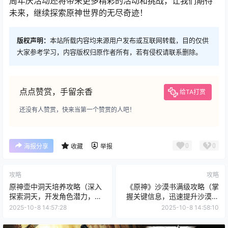
周年庆活动还将带来更多精彩的活动和挑战，让我们期待
未来，继续探索原神世界的无尽奇迹！
版权声明：
本站所载内容均来源用户发布或互联网转载，目的仅供
大家参考学习，内容版权归原作者所有，若有侵权请联系删除。
点点赞赏，手留余香
给TA打赏
还没有人赞赏，快来当第一个赞赏的人吧！
0
0
海报分享
收藏
举报
攻略
攻略
原神壶中洞天培养攻略（深入
《原神》沙漠书满级攻略（掌
探索洞天，开发角色潜力，优
握关键信息，迅速提升沙漠书
化战斗实力）
等级的秘诀）
2025-10-8 14:57:28
2025-10-8 14:58:10