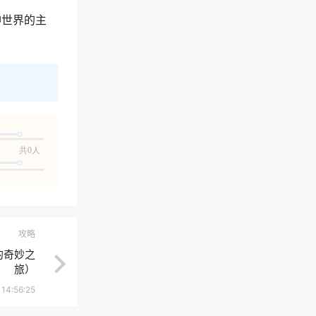
神世界的主
共0人
攻略
的奇妙之
旅）
14:56:25