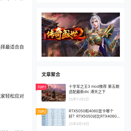
选择最适合自
文章聚合
十字军之王3 mod推荐 第五期
TOP1
适配最新dlc 溥天之下
玩家轻松应对
25年11月5日
RTX5050和4060显卡哪个
TOP2
好？RTX5050对比RTX4060/
5060性能评测
25年9月16日