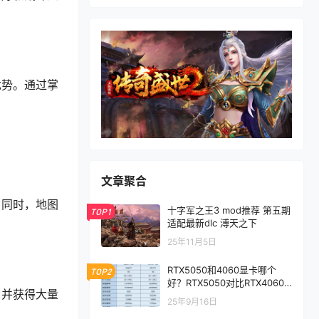
优势。通过掌
文章聚合
。同时，地图
十字军之王3 mod推荐 第五期
TOP1
适配最新dlc 溥天之下
25年11月5日
RTX5050和4060显卡哪个
TOP2
好？RTX5050对比RTX4060/
，并获得大量
5060性能评测
25年9月16日