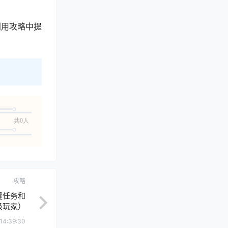
利用攻略中提
共0人
攻略
键任务和
级玩家）
14:39:30