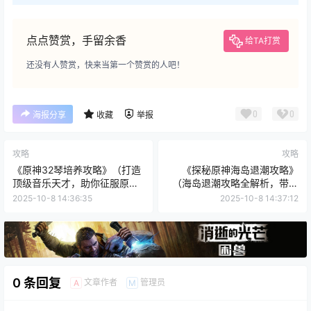
点点赞赏，手留余香
给TA打赏
还没有人赞赏，快来当第一个赞赏的人吧！
0
0
海报分享
收藏
举报
攻略
攻略
《原神32琴培养攻略》（打造
《探秘原神海岛退潮攻略》
顶级音乐天才，助你征服原神
（海岛退潮攻略全解析，带你
世界！）
畅游神奇世界）
2025-10-8 14:36:35
2025-10-8 14:37:12
0 条回复
文章作者
管理员
A
M