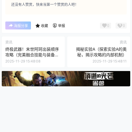
还没有人赞赏，快来当第一个赞赏的人吧！
0
0
海报分享
收藏
举报
资讯
资讯
终极武器！末世阿珂出装顺序
揭秘实验A（探索实验A的奥
攻略（完美融合技能与装备，
秘，揭示攻略的内部机制）
打造无敌阿珂！）
2025-11-29 15:48:08
2025-11-29 15:48:11