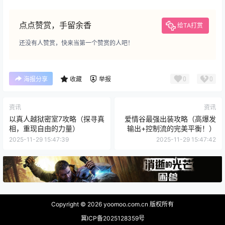
点点赞赏，手留余香
给TA打赏
还没有人赞赏，快来当第一个赞赏的人吧！
0
0
海报分享
收藏
举报
资讯
资讯
以真人越狱密室7攻略（探寻真
爱情谷最强出装攻略（高爆发
相，重现自由的力量）
输出+控制流的完美平衡！）
2025-11-29 15:47:39
2025-11-29 15:47:42
Copyright © 2026
yoomoo.com.cn 版权所有
冀ICP备2025128359号