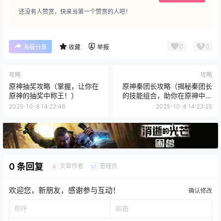
还没有人赞赏，快来当第一个赞赏的人吧！
0
0
海报分享
收藏
举报
攻略
攻略
原神抽奖攻略（掌握，让你在
原神秦团长攻略（揭秘秦团长
原神的抽奖中称王！）
的技能组合，助你在原神中称
霸战场！）
2025-10-8 14:22:46
2025-10-8 14:23:25
0 条回复
文章作者
管理员
A
M
欢迎您，新朋友，感谢参与互动！
确认修改