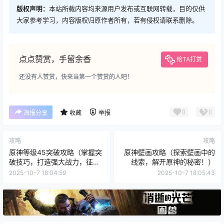
版权声明：
本站所载内容均来源用户发布或互联网转载，目的仅供
大家参考学习，内容版权归原作者所有，若有侵权请联系删除。
点点赞赏，手留余香
给TA打赏
还没有人赞赏，快来当第一个赞赏的人吧！
0
0
海报分享
收藏
举报
攻略
攻略
原神等级45突破攻略（掌握突
原神壁画攻略（探索壁画中的
破技巧，打造强大战力，征服
线索，解开原神的秘密！）
原神世界）
2025-10-7 18:04:59
2025-10-7 18:05:43