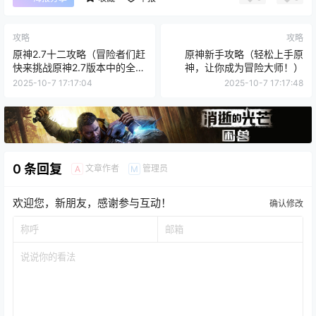
攻略
攻略
原神2.7十二攻略（冒险者们赶
原神新手攻略（轻松上手原
快来挑战原神2.7版本中的全新
神，让你成为冒险大师！）
十二星座试炼吧！）
2025-10-7 17:17:04
2025-10-7 17:17:48
0 条回复
文章作者
管理员
A
M
欢迎您，新朋友，感谢参与互动！
确认修改