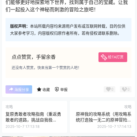
们能够更好地探索地下世界，找到属于自己的宝藏。让我
们一起投入这个神秘而刺激的冒险之旅吧！
版权声明：
本站所载内容均来源用户发布或互联网转载，目的仅供
大家参考学习，内容版权归原作者所有，若有侵权请联系删除。
点点赞赏，手留余香
给TA打赏
还没有人赞赏，快来当第一个赞赏的人吧！
0
0
海报分享
收藏
举报
攻略
攻略
复原勇敢者攻略指南（重返勇
原神我的攻略系统（用攻略系
敢者的道路，挑战自我极
统打造独一无二的原神冒险之
限！）
旅）
2025-10-7 17:13:18
2025-10-7 17:14:13