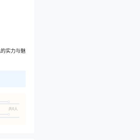
儿的实力与魅
共0人