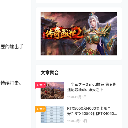
主要的输出手
文章聚合
行持续打击。
十字军之王3 mod推荐 第五期
TOP1
适配最新dlc 溥天之下
25年11月5日
RTX5050和4060显卡哪个
TOP2
好？RTX5050对比RTX4060/
5060性能评测
25年9月16日