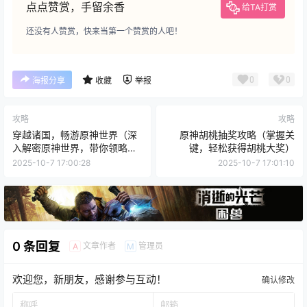
点点赞赏，手留余香
给TA打赏
还没有人赞赏，快来当第一个赞赏的人吧！
0
0
海报分享
收藏
举报
攻略
攻略
穿越诸国，畅游原神世界（深
原神胡桃抽奖攻略（掌握关
入解密原神世界，带你领略绝
键，轻松获得胡桃大奖）
美风光与危险挑战）
2025-10-7 17:00:28
2025-10-7 17:01:10
0 条回复
文章作者
管理员
A
M
欢迎您，新朋友，感谢参与互动！
确认修改