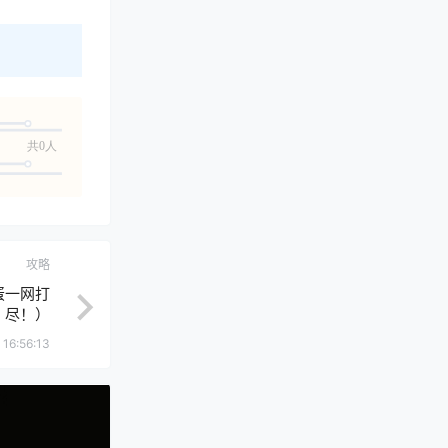
共0人
攻略
蛋一网打
尽！）
 16:56:13