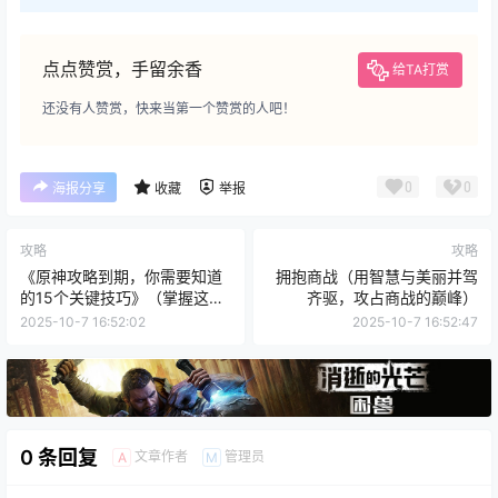
点点赞赏，手留余香
给TA打赏
还没有人赞赏，快来当第一个赞赏的人吧！
0
0
海报分享
收藏
举报
攻略
攻略
《原神攻略到期，你需要知道
拥抱商战（用智慧与美丽并驾
的15个关键技巧》（掌握这些
齐驱，攻占商战的巅峰）
技巧，成为原神大师，轻松应
2025-10-7 16:52:02
2025-10-7 16:52:47
对各种挑战）
0 条回复
文章作者
管理员
A
M