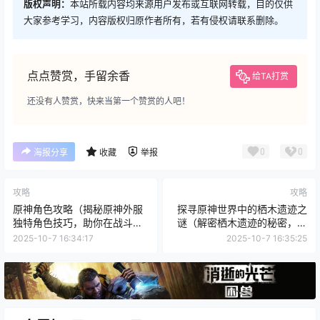
版权声明：
本站所载内容均来源用户发布或互联网转载，目的仅供
大家参考学习，内容版权归原作者所有，若有侵权请联系删除。
点点赞赏，手留余香
给TA打赏
还没有人赞赏，快来当第一个赞赏的人吧！
0
0
海报分享
收藏
举报
攻略
攻略
原神角色攻略（揭秘原神外服
探寻原神世界中的栖木遗迹之
独特角色技巧，助你在战斗中
谜（解密栖木遗迹的秘密，揭
更上一层楼！）
开原神世界的古代文明密码）
2025-10-7 16:34:17
2025-10-7 16:35:25