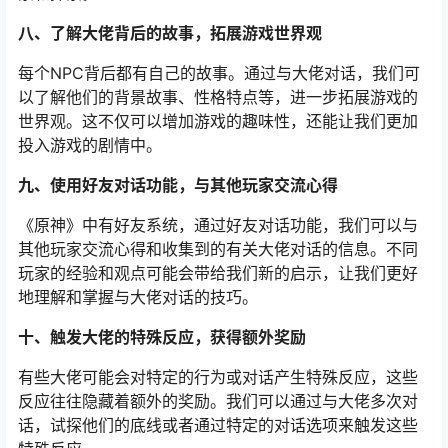
八、了解大佬背后的故事，拓展游戏世界观
每个NPC背后都有自己的故事。通过与大佬对话，我们可
以了解他们的背景故事、性格特点等，进一步拓展游戏的
世界观。这不仅可以增加游戏的趣味性，还能让我们更加
投入游戏的剧情中。
九、使用好友对话功能，与其他玩家交流心得
《原神》中有好友系统，通过好友对话功能，我们可以与
其他玩家交流心得和收集到的有关大佬对话的信息。不同
玩家的经验和观点可能会带给我们新的启示，让我们更好
地理解和掌握与大佬对话的技巧。
十、触发大佬的特殊反应，获得额外奖励
有些大佬可能会对特定的行为或对话产生特殊反应，这些
反应往往隐藏着额外的奖励。我们可以通过与大佬多次对
话，试探他们的底线或者通过特定的对话选项来触发这些