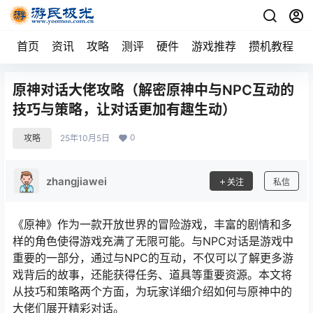
首页
资讯
攻略
测评
硬件
游戏推荐
攒机教程
原神对话大佬攻略（解密原神中与NPC互动的
技巧与策略，让对话更加有趣生动）
0
攻略
25年10月5日
zhangjiawei
关注
私信
《原神》作为一款开放世界的冒险游戏，丰富的剧情和多
样的角色使得游戏充满了无限可能。与NPC对话是游戏中
重要的一部分，通过与NPC的互动，不仅可以了解更多游
戏背后的故事，还能获得任务、道具等重要资源。本文将
从技巧和策略两个方面，为玩家详细介绍如何与原神中的
大佬们展开精彩对话。