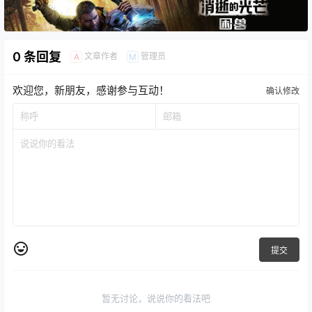
0 条回复
文章作者
管理员
A
M
欢迎您，新朋友，感谢参与互动！
确认修改
提交
暂无讨论，说说你的看法吧