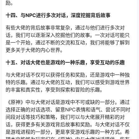
励。
十四、与NPC进行多次对话，深度挖掘背后故事
有些大佬的背后故事非常复杂，通过与他们进行多次对
话，我们可以逐渐深入挖掘他们的故事。一次对话可能只
是一个开始，通过不断的交流和互动，我们将能够了解到
更多关于大佬的内心世界。
十五、对话大佬也是游戏的一种乐趣，享受互动的乐趣
与大佬对话不仅可以获得任务和奖励，还是游戏中一种独
特的乐趣。通过与大佬的互动，我们可以感受到游戏世界
的丰富和真实性，享受到探索和冒险的乐趣。
《原神》中与大佬对话是游戏中不可或缺的一部分。通过
选择正确的对话选项、留意NPC表情和语气、尝试不同时
间段对话等技巧和策略，我们可以与大佬展开精彩的对
话，获得更多有关游戏背后故事和奖励。与大佬对话不仅
是游戏进程的一部分，更是享受游戏乐趣的一种方式。希