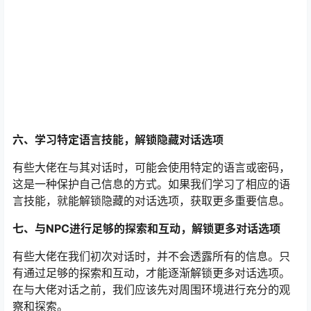
六、学习特定语言技能，解锁隐藏对话选项
有些大佬在与其对话时，可能会使用特定的语言或密码，
这是一种保护自己信息的方式。如果我们学习了相应的语
言技能，就能解锁隐藏的对话选项，获取更多重要信息。
七、与NPC进行足够的探索和互动，解锁更多对话选项
有些大佬在我们初次对话时，并不会透露所有的信息。只
有通过足够的探索和互动，才能逐渐解锁更多对话选项。
在与大佬对话之前，我们应该先对周围环境进行充分的观
察和探索。