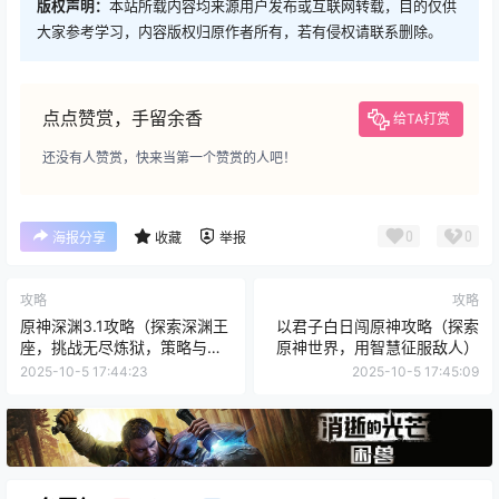
版权声明：
本站所载内容均来源用户发布或互联网转载，目的仅供
大家参考学习，内容版权归原作者所有，若有侵权请联系删除。
点点赞赏，手留余香
给TA打赏
还没有人赞赏，快来当第一个赞赏的人吧！
0
0
海报分享
收藏
举报
攻略
攻略
原神深渊3.1攻略（探索深渊王
以君子白日闯原神攻略（探索
座，挑战无尽炼狱，策略与实
原神世界，用智慧征服敌人）
力兼备）
2025-10-5 17:44:23
2025-10-5 17:45:09