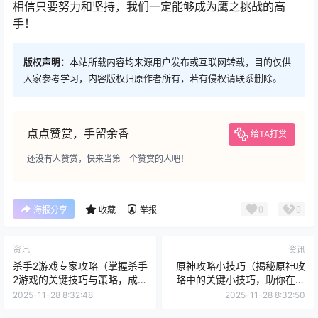
相信只要努力和坚持，我们一定能够成为鹰之挑战的高
手！
版权声明：
本站所载内容均来源用户发布或互联网转载，目的仅供
大家参考学习，内容版权归原作者所有，若有侵权请联系删除。
点点赞赏，手留余香
给TA打赏
还没有人赞赏，快来当第一个赞赏的人吧！
0
0
海报分享
收藏
举报
资讯
资讯
杀手2游戏专家攻略（掌握杀手
原神攻略小技巧（揭秘原神攻
2游戏的关键技巧与策略，成就
略中的关键小技巧，助你在游
顶级杀手）
戏中轻松游刃有余！）
2025-11-28 8:32:48
2025-11-28 8:32:50