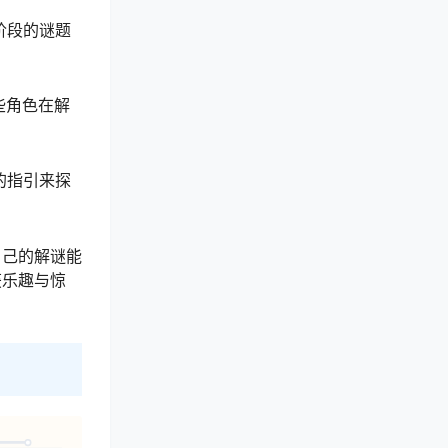
阶段的谜题
些角色在解
的指引来探
自己的解谜能
获乐趣与惊