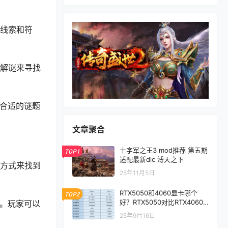
的线索和符
和解谜来寻找
择合适的谜题
文章聚合
十字军之王3 mod推荐 第五期
TOP1
适配最新dlc 溥天之下
列方式来找到
25年11月5日
RTX5050和4060显卡哪个
TOP2
好？RTX5050对比RTX4060/
用。玩家可以
5060性能评测
25年9月16日