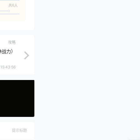
共0人
攻略
神战力）
15:43:56
提示标题