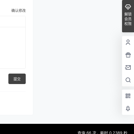
确认修改
解锁
会员
权限
提交
查询 66 次，耗时 0.2389 秒