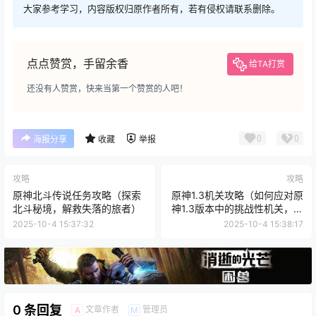
大家参考学习，内容版权归原作者所有，若有侵权请联系删除。
点点赞赏，手留余香
给TA打赏
还没有人赞赏，快来当第一个赞赏的人吧！
0
0
海报分享
收藏
举报
攻略
攻略
原神北斗传说任务攻略（探索
原神1.3机关攻略（如何应对原
北斗秘境，解救失落的旅者）
神1.3版本中的挑战性机关，获
取丰厚奖励）
2025-10-4 15:37:32
2025-10-4 15:38:17
0 条回复
文章作者
管理员
A
M