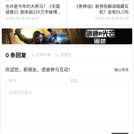
也许是今年的大黑马？《天国
《黑神话》新预告解读暗藏玄
拯救2》剧本超220万字破博德
机？会有DLC吗
之门3记录
2025-10-4 15:14:37
2025-10-4 15:15:38
0 条回复
文章作者
管理员
A
M
欢迎您，新朋友，感谢参与互动！
确认修改