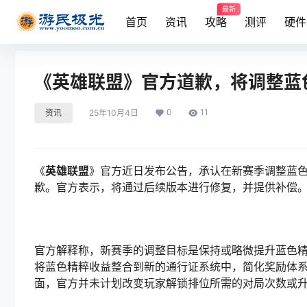
最新
首页
资讯
攻略
测评
硬件
《英雄联盟》官方道歉，将调整蓝
0
11
资讯
25年10月4日
《
英雄联盟
》官方近日发布公告，承认在新赛季调整蓝
歉。官方表示，将通过后续版本进行修复，并提供补偿
官方解释称，新赛季的调整目标是保持或略微提升蓝色
将蓝色精粹收益整合到新的通行证系统中，简化奖励体
面，官方并未计划改变玩家解锁排位所需的对局次数或