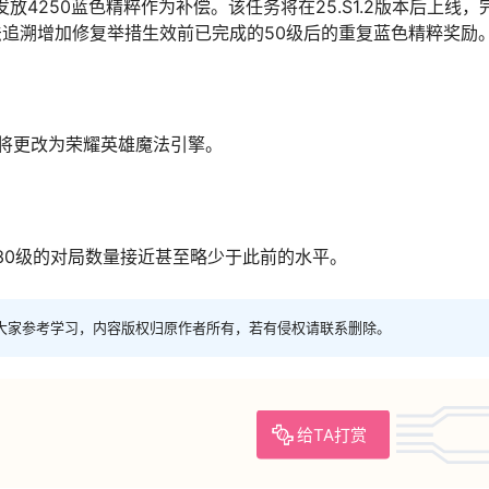
4250蓝色精粹作为补偿。该任务将在25.S1.2版本后上线，
追溯增加修复举措生效前已完成的50级后的重复蓝色精粹奖励
将更改为荣耀英雄魔法引擎。
30级的对局数量接近甚至略少于此前的水平。
大家参考学习，内容版权归原作者所有，若有侵权请联系删除。
给TA打赏