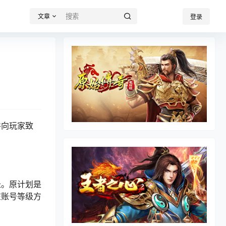
文章
登录
并向玩家致
长。原计划是
在账号等级方