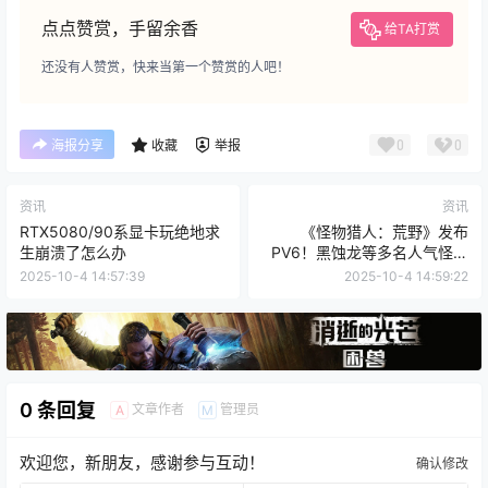
点点赞赏，手留余香
给TA打赏
还没有人赞赏，快来当第一个赞赏的人吧！
0
0
海报分享
收藏
举报
资讯
资讯
RTX5080/90系显卡玩绝地求
《怪物猎人：荒野》发布
生崩溃了怎么办
PV6！黑蚀龙等多名人气怪物
回归！
2025-10-4 14:57:39
2025-10-4 14:59:22
0 条回复
文章作者
管理员
A
M
欢迎您，新朋友，感谢参与互动！
确认修改