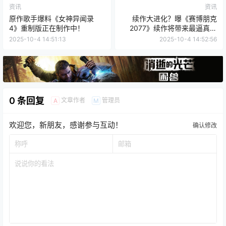
资讯
资讯
原作歌手爆料《女神异闻录
续作大进化？曝《赛博朋克
4》重制版正在制作中！
2077》续作将带来最逼真的
NPC人群
2025-10-4 14:51:13
2025-10-4 14:52:56
0 条回复
文章作者
管理员
A
M
欢迎您，新朋友，感谢参与互动！
确认修改