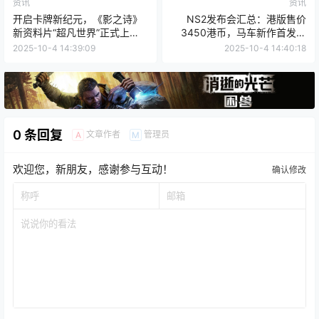
资讯
资讯
开启卡牌新纪元，《影之诗》
NS2发布会汇总：港版售价
新资料片“超凡世界”正式上
3450港币，马车新作首发护
线！
航，支持4K120FPS输出！
2025-10-4 14:39:09
2025-10-4 14:40:18
0 条回复
文章作者
管理员
A
M
欢迎您，新朋友，感谢参与互动！
确认修改