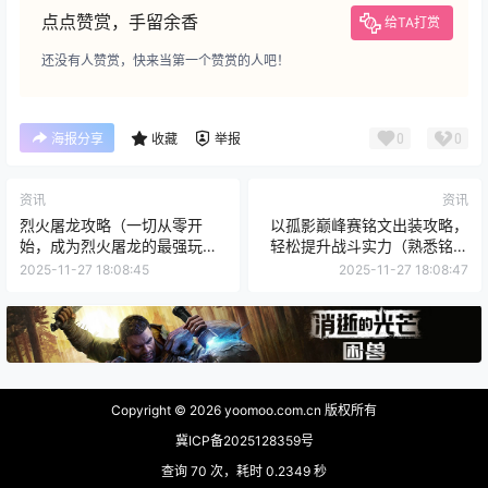
点点赞赏，手留余香
给TA打赏
还没有人赞赏，快来当第一个赞赏的人吧！
0
0
海报分享
收藏
举报
资讯
资讯
烈火屠龙攻略（一切从零开
以孤影巅峰赛铭文出装攻略，
始，成为烈火屠龙的最强玩
轻松提升战斗实力（熟悉铭文
家）
和合理出装，让你在孤影巅峰
2025-11-27 18:08:45
2025-11-27 18:08:47
赛中无往而不胜）
Copyright © 2026
yoomoo.com.cn 版权所有
冀ICP备2025128359号
查询 70 次，耗时 0.2349 秒