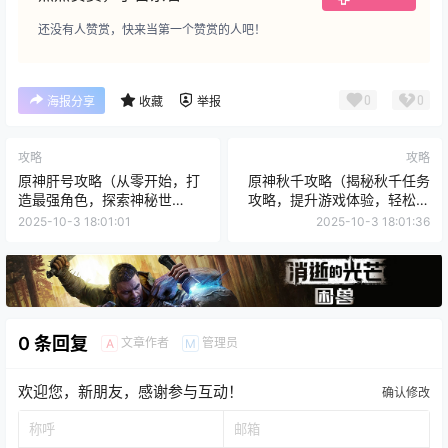
还没有人赞赏，快来当第一个赞赏的人吧！
0
0
海报分享
收藏
举报
攻略
攻略
原神肝号攻略（从零开始，打
原神秋千攻略（揭秘秋千任务
造最强角色，探索神秘世
攻略，提升游戏体验，轻松获
界！）
取丰厚奖励）
2025-10-3 18:01:01
2025-10-3 18:01:36
0 条回复
文章作者
管理员
A
M
欢迎您，新朋友，感谢参与互动！
确认修改